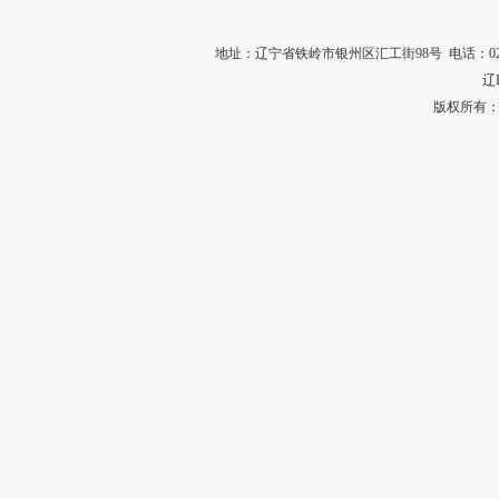
地址：辽宁省铁岭市银州区汇工街98号 电话：024-7456528
辽I
版权所有：