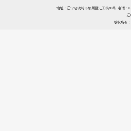
地址：辽宁省铁岭市银州区汇工街98号 电话：024-7456528
辽I
版权所有：