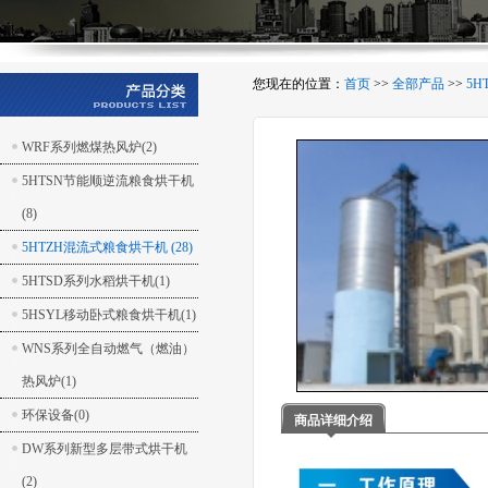
您现在的位置：
首页
>>
全部产品
>>
5
WRF系列燃煤热风炉(2)
5HTSN节能顺逆流粮食烘干机
(8)
5HTZH混流式粮食烘干机 (28)
5HTSD系列水稻烘干机(1)
5HSYL移动卧式粮食烘干机(1)
WNS系列全自动燃气（燃油）
热风炉(1)
环保设备(0)
商品详细介绍
DW系列新型多层带式烘干机
(2)